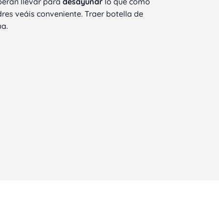
erán llevar para
desayunar
lo que como
res veáis conveniente. Traer botella de
a.