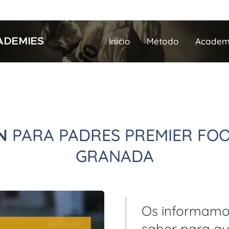
ADEMIES
Inicio
Método
Academ
N
PARA PADRES PREMIER FOO
GRANADA
Os informamos
saber para q