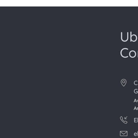
Ub
Co
C
G
A
A
E
e