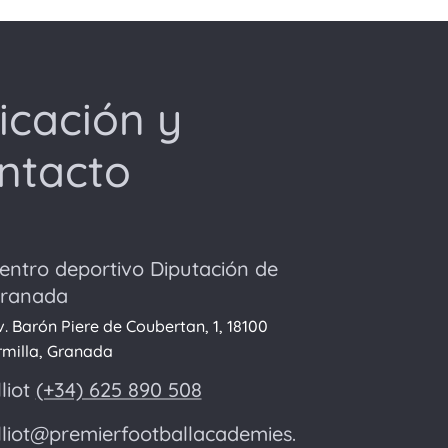
icación y
ntacto
entro deportivo Diputación de
ranada
v. Barón Piere de Coubertan, 1, 18100
rmilla, Granada
lliot
(+34) 625 890 508
lliot@premierfootballacademies.